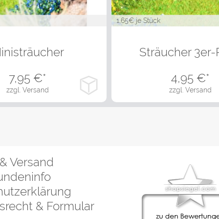
1,65
€ je Stück
vielen Varianten
in vielen Varian
inisträucher
Sträucher 3er-
7,95
€*
4,95
€*
zzgl. Versand
zzgl. Versand
& Versand
undeninfo
utzerklärung
srecht & Formular