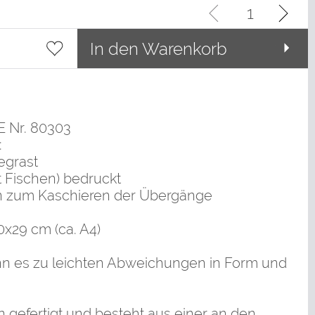
In den Warenkorb
UE Nr. 80303
:
begrast
t Fischen) bedruckt
rn zum Kaschieren der Übergänge
0x29 cm (ca. A4)
nn es zu leichten Abweichungen in Form und
n gefertigt und besteht aus einer an den