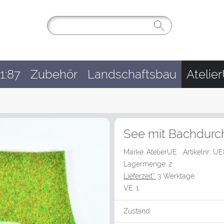
1:87
Zubehör
Landschaftsbau
Atelie
See mit Bachdurch
Marke: AtelierUE
Artikelnr.: 
Lagermenge: 2
Lieferzeit*:
3 Werktage
VE:
1
Zustand