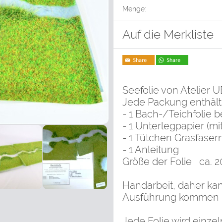
Menge:
Auf die Merkliste
Seefolie von Atelier 
Jede Packung enthält
- 1 Bach-/Teichfolie 
- 1 Unterlegpapier (mi
- 1 Tütchen Grasfase
- 1 Anleitung
Größe der Folie ca. 2
Handarbeit, daher ka
Ausführung kommen
Jede Folie wird einzel