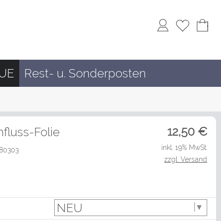
rUE
Rest- u. Sonderposten
12,50
€
fluss-Folie
inkl. 19% MwSt.
UE80303
zzgl. Versand