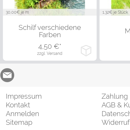
30,00
€ je m
1,32
€ je Stück
in vielen Varianten
in 
Schilf verschiedene
M
Farben
4,50
€*
zzgl. Versand
Impressum
Zahlung 
Kontakt
AGB & K
Anmelden
Datensch
Sitemap
Widerruf